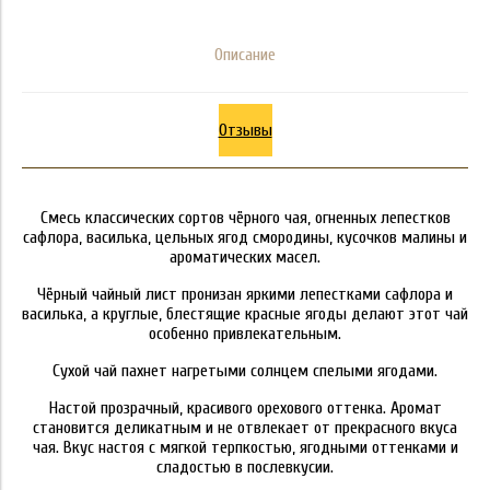
Описание
Отзывы
Смесь классических сортов чёрного чая, огненных лепестков
сафлора, василька, цельных ягод смородины, кусочков малины и
ароматических масел.
Чёрный чайный лист пронизан яркими лепестками сафлора и
василька, а круглые, блестящие красные ягоды делают этот чай
особенно привлекательным.
Сухой чай пахнет нагретыми солнцем спелыми ягодами.
Настой прозрачный, красивого орехового оттенка. Аромат
становится деликатным и не отвлекает от прекрасного вкуса
чая. Вкус настоя с мягкой терпкостью, ягодными оттенками и
сладостью в послевкусии.