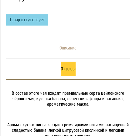
Товар отсутствует
Описание
Отзывы
В состав этого чая входят премиальные сорта цейлонского
чёрного чая, кусочки банана, лепестки сафлора и василька,
ароматические масла.
Аромат сухого листа создан тремя яркими нотами: насыщенной
сладостью банана, легкой цитрусовой кислинкой и легкими
цветочными оттенками.