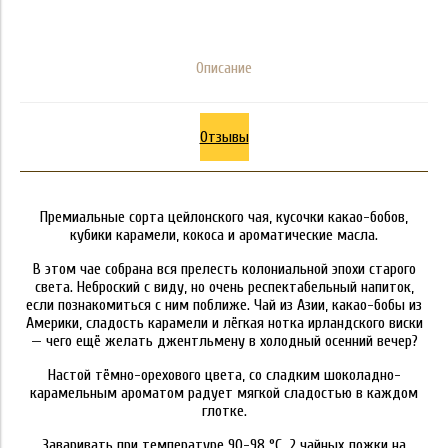
Описание
Отзывы
Премиальные сорта цейлонского чая, кусочки какао-бобов,
кубики карамели, кокоса и ароматические масла.
В этом чае собрана вся прелесть колониальной эпохи старого
света. Неброский с виду, но очень респектабельный напиток,
если познакомиться с ним поближе. Чай из Азии, какао-бобы из
Америки, сладость карамели и лёгкая нотка ирландского виски
— чего ещё желать джентльмену в холодный осенний вечер?
Настой тёмно-орехового цвета, со сладким шоколадно-
карамельным ароматом радует мягкой сладостью в каждом
глотке.
Заваривать при температуре 90-98 °C, 2 чайных ложки на