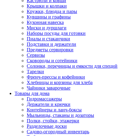
Кастрюли и ковши
Крышки и колпаки
Кружки, блюдца и пары
Кувшины и графины
Кухонная навеска
Миски и дуршлаги
Наборы посуды для готовки
Пиалы и стаканчики
Подставки и держатели
Предметы сервировки
Сервизы
Сковороды и сотейники
Солонки, перечницы и емкости для специй
Тарелки
Френч-прессы и кофейники
Хлебницы и корзины для хлеба
Чайники заварочные
Товары для дома
Гидромассажеры
Держатели и крючки
Контейнеры и ланч-боксы
Мыльницы, стаканы и дозаторы
Полки, стойки, этажерки
Разделочные доски
Садово-огородный инвентарь