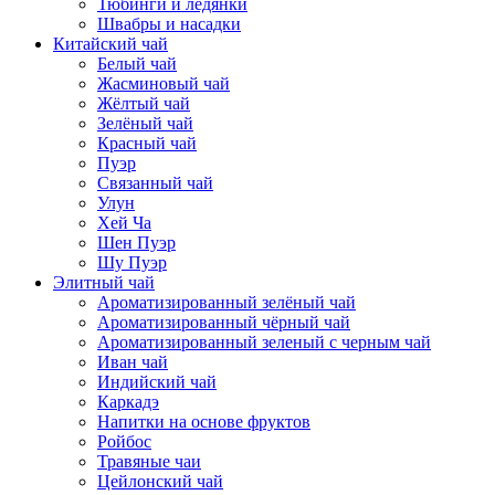
Тюбинги и ледянки
Швабры и насадки
Китайский чай
Белый чай
Жасминовый чай
Жёлтый чай
Зелёный чай
Красный чай
Пуэр
Связанный чай
Улун
Хей Ча
Шен Пуэр
Шу Пуэр
Элитный чай
Ароматизированный зелёный чай
Ароматизированный чёрный чай
Ароматизированный зеленый с черным чай
Иван чай
Индийский чай
Каркадэ
Напитки на основе фруктов
Ройбос
Травяные чаи
Цейлонский чай