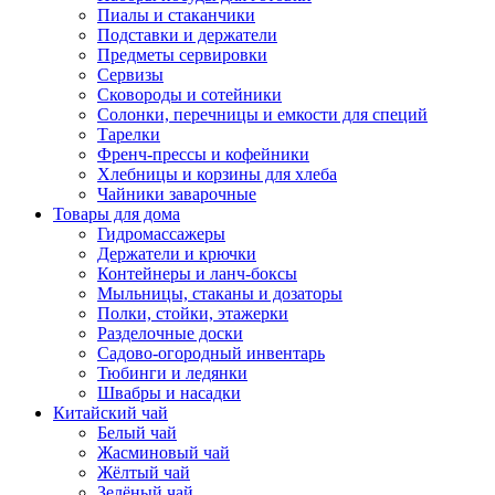
Пиалы и стаканчики
Подставки и держатели
Предметы сервировки
Сервизы
Сковороды и сотейники
Солонки, перечницы и емкости для специй
Тарелки
Френч-прессы и кофейники
Хлебницы и корзины для хлеба
Чайники заварочные
Товары для дома
Гидромассажеры
Держатели и крючки
Контейнеры и ланч-боксы
Мыльницы, стаканы и дозаторы
Полки, стойки, этажерки
Разделочные доски
Садово-огородный инвентарь
Тюбинги и ледянки
Швабры и насадки
Китайский чай
Белый чай
Жасминовый чай
Жёлтый чай
Зелёный чай