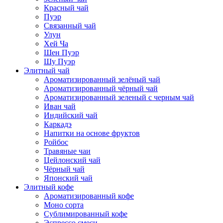
Красный чай
Пуэр
Связанный чай
Улун
Хей Ча
Шен Пуэр
Шу Пуэр
Элитный чай
Ароматизированный зелёный чай
Ароматизированный чёрный чай
Ароматизированный зеленый с черным чай
Иван чай
Индийский чай
Каркадэ
Напитки на основе фруктов
Ройбос
Травяные чаи
Цейлонский чай
Чёрный чай
Японский чай
Элитный кофе
Ароматизированный кофе
Моно сорта
Сублимированный кофе
Эспрессо смеси