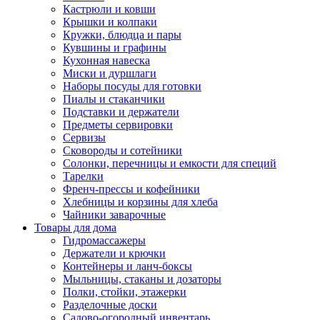
Кастрюли и ковши
Крышки и колпаки
Кружки, блюдца и пары
Кувшины и графины
Кухонная навеска
Миски и дуршлаги
Наборы посуды для готовки
Пиалы и стаканчики
Подставки и держатели
Предметы сервировки
Сервизы
Сковороды и сотейники
Солонки, перечницы и емкости для специй
Тарелки
Френч-прессы и кофейники
Хлебницы и корзины для хлеба
Чайники заварочные
Товары для дома
Гидромассажеры
Держатели и крючки
Контейнеры и ланч-боксы
Мыльницы, стаканы и дозаторы
Полки, стойки, этажерки
Разделочные доски
Садово-огородный инвентарь