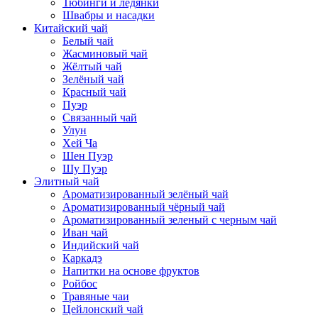
Тюбинги и ледянки
Швабры и насадки
Китайский чай
Белый чай
Жасминовый чай
Жёлтый чай
Зелёный чай
Красный чай
Пуэр
Связанный чай
Улун
Хей Ча
Шен Пуэр
Шу Пуэр
Элитный чай
Ароматизированный зелёный чай
Ароматизированный чёрный чай
Ароматизированный зеленый с черным чай
Иван чай
Индийский чай
Каркадэ
Напитки на основе фруктов
Ройбос
Травяные чаи
Цейлонский чай