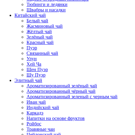
Тюбинги и ледянки
Швабры и насадки
Китайский чай
Белый чай
Жасминовый чай
Жёлтый чай
Зелёный чай
Красный чай
Пуэр
Связанный чай
Улун
Хей Ча
Шен Пуэр
Шу Пуэр
Элитный чай
Ароматизированный зелёный чай
Ароматизированный чёрный чай
Ароматизированный зеленый с черным чай
Иван чай
Индийский чай
Каркадэ
Напитки на основе фруктов
Ройбос
Травяные чаи
Цейлонский чай