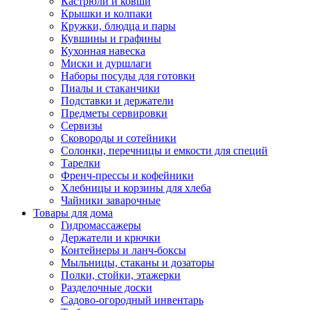
Кастрюли и ковши
Крышки и колпаки
Кружки, блюдца и пары
Кувшины и графины
Кухонная навеска
Миски и дуршлаги
Наборы посуды для готовки
Пиалы и стаканчики
Подставки и держатели
Предметы сервировки
Сервизы
Сковороды и сотейники
Солонки, перечницы и емкости для специй
Тарелки
Френч-прессы и кофейники
Хлебницы и корзины для хлеба
Чайники заварочные
Товары для дома
Гидромассажеры
Держатели и крючки
Контейнеры и ланч-боксы
Мыльницы, стаканы и дозаторы
Полки, стойки, этажерки
Разделочные доски
Садово-огородный инвентарь