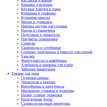
Кастрюли и ковши
Крышки и колпаки
Кружки, блюдца и пары
Кувшины и графины
Кухонная навеска
Миски и дуршлаги
Наборы посуды для готовки
Пиалы и стаканчики
Подставки и держатели
Предметы сервировки
Сервизы
Сковороды и сотейники
Солонки, перечницы и емкости для специй
Тарелки
Френч-прессы и кофейники
Хлебницы и корзины для хлеба
Чайники заварочные
Товары для дома
Гидромассажеры
Держатели и крючки
Контейнеры и ланч-боксы
Мыльницы, стаканы и дозаторы
Полки, стойки, этажерки
Разделочные доски
Садово-огородный инвентарь