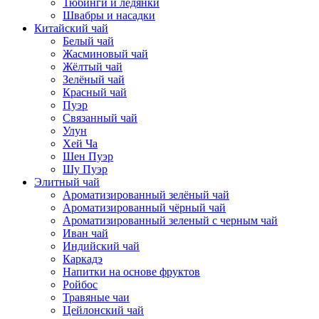
Тюбинги и ледянки
Швабры и насадки
Китайский чай
Белый чай
Жасминовый чай
Жёлтый чай
Зелёный чай
Красный чай
Пуэр
Связанный чай
Улун
Хей Ча
Шен Пуэр
Шу Пуэр
Элитный чай
Ароматизированный зелёный чай
Ароматизированный чёрный чай
Ароматизированный зеленый с черным чай
Иван чай
Индийский чай
Каркадэ
Напитки на основе фруктов
Ройбос
Травяные чаи
Цейлонский чай