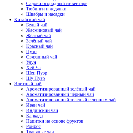
Садово-огородный инвентарь
Тюбинги и ледянки
Швабры и насадки
Китайский чай
Белый чай
Жасминовый чай
Жёлтый чай
Зелёный чай
Красный чай
Пуэр
Связанный чай
Улун
Хей Ча
Шен Пуэр
Шу Пуэр
Элитный чай
Ароматизированный зелёный чай
Ароматизированный чёрный чай
Ароматизированный зеленый с черным чай
Иван чай
Индийский чай
Каркадэ
Напитки на основе фруктов
Ройбос
Травяные чаи