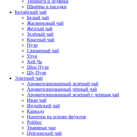
Тюбинги и ледянки
Швабры и насадки
Китайский чай
Белый чай
Жасминовый чай
Жёлтый чай
Зелёный чай
Красный чай
Пуэр
Связанный чай
Улун
Хей Ча
Шен Пуэр
Шу Пуэр
Элитный чай
Ароматизированный зелёный чай
Ароматизированный чёрный чай
Ароматизированный зеленый с черным чай
Иван чай
Индийский чай
Каркадэ
Напитки на основе фруктов
Ройбос
Травяные чаи
Цейлонский чай