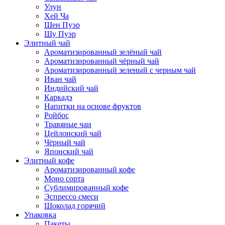
Улун
Хей Ча
Шен Пуэр
Шу Пуэр
Элитный чай
Ароматизированный зелёный чай
Ароматизированный чёрный чай
Ароматизированный зеленый с черным чай
Иван чай
Индийский чай
Каркадэ
Напитки на основе фруктов
Ройбос
Травяные чаи
Цейлонский чай
Чёрный чай
Японский чай
Элитный кофе
Ароматизированный кофе
Моно сорта
Сублимированный кофе
Эспрессо смеси
Шоколад горячий
Упаковка
Пакеты