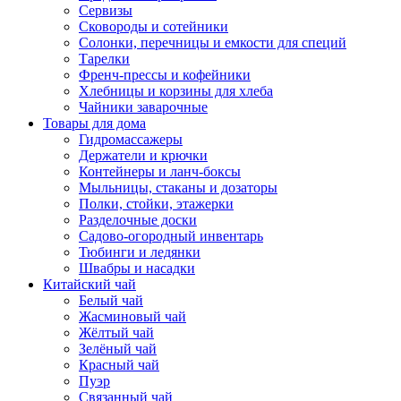
Сервизы
Сковороды и сотейники
Солонки, перечницы и емкости для специй
Тарелки
Френч-прессы и кофейники
Хлебницы и корзины для хлеба
Чайники заварочные
Товары для дома
Гидромассажеры
Держатели и крючки
Контейнеры и ланч-боксы
Мыльницы, стаканы и дозаторы
Полки, стойки, этажерки
Разделочные доски
Садово-огородный инвентарь
Тюбинги и ледянки
Швабры и насадки
Китайский чай
Белый чай
Жасминовый чай
Жёлтый чай
Зелёный чай
Красный чай
Пуэр
Связанный чай