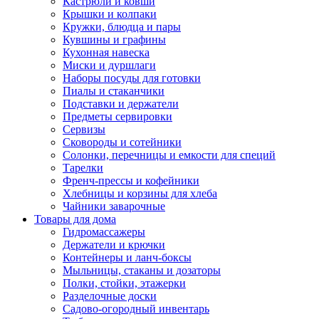
Кастрюли и ковши
Крышки и колпаки
Кружки, блюдца и пары
Кувшины и графины
Кухонная навеска
Миски и дуршлаги
Наборы посуды для готовки
Пиалы и стаканчики
Подставки и держатели
Предметы сервировки
Сервизы
Сковороды и сотейники
Солонки, перечницы и емкости для специй
Тарелки
Френч-прессы и кофейники
Хлебницы и корзины для хлеба
Чайники заварочные
Товары для дома
Гидромассажеры
Держатели и крючки
Контейнеры и ланч-боксы
Мыльницы, стаканы и дозаторы
Полки, стойки, этажерки
Разделочные доски
Садово-огородный инвентарь