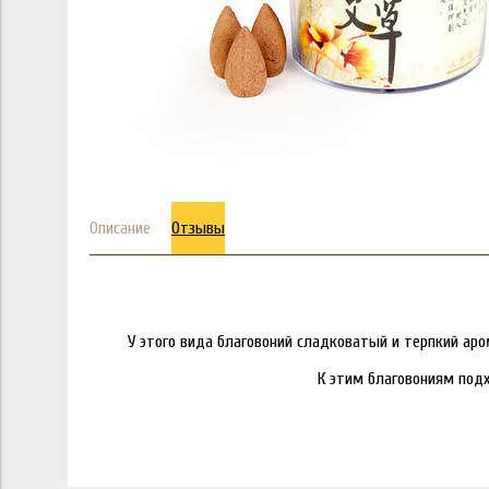
Описание
Отзывы
У этого вида благовоний сладковатый и терпкий ар
К этим благовониям под