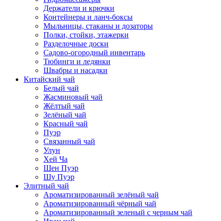
Держатели и крючки
Контейнеры и ланч-боксы
Мыльницы, стаканы и дозаторы
Полки, стойки, этажерки
Разделочные доски
Садово-огородный инвентарь
Тюбинги и ледянки
Швабры и насадки
Китайский чай
Белый чай
Жасминовый чай
Жёлтый чай
Зелёный чай
Красный чай
Пуэр
Связанный чай
Улун
Хей Ча
Шен Пуэр
Шу Пуэр
Элитный чай
Ароматизированный зелёный чай
Ароматизированный чёрный чай
Ароматизированный зеленый с черным чай