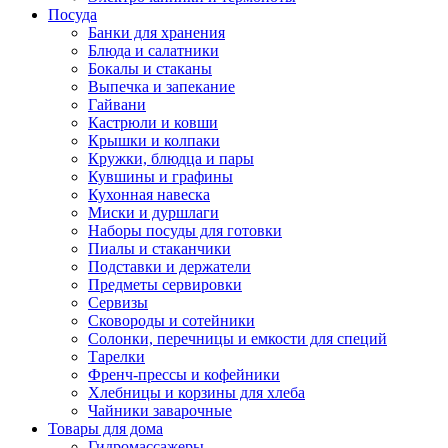
Посуда
Банки для хранения
Блюда и салатники
Бокалы и стаканы
Выпечка и запекание
Гайвани
Кастрюли и ковши
Крышки и колпаки
Кружки, блюдца и пары
Кувшины и графины
Кухонная навеска
Миски и дуршлаги
Наборы посуды для готовки
Пиалы и стаканчики
Подставки и держатели
Предметы сервировки
Сервизы
Сковороды и сотейники
Солонки, перечницы и емкости для специй
Тарелки
Френч-прессы и кофейники
Хлебницы и корзины для хлеба
Чайники заварочные
Товары для дома
Гидромассажеры