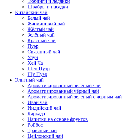
Тюбинги и ледянки
Швабры и насадки
Китайский чай
Белый чай
Жасминовый чай
Жёлтый чай
Зелёный чай
Красный чай
Пуэр
Связанный чай
Улун
Хей Ча
Шен Пуэр
Шу Пуэр
Элитный чай
Ароматизированный зелёный чай
Ароматизированный чёрный чай
Ароматизированный зеленый с черным чай
Иван чай
Индийский чай
Каркадэ
Напитки на основе фруктов
Ройбос
Травяные чаи
Цейлонский чай