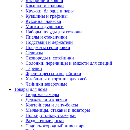
Кастрюли и ковши
Крышки и колпаки
Кружки, блюдца и пары
Кувшины и графины
Кухонная навеска
Миски и дуршлаги
Наборы посуды для готовки
Пиалы и стаканчики
Подставки и держатели
Предметы сервировки
Сервизы
Сковороды и сотейники
Солонки, перечницы и емкости для специй
Тарелки
Френч-прессы и кофейники
Хлебницы и корзины для хлеба
Чайники заварочные
Товары для дома
Гидромассажеры
Держатели и крючки
Контейнеры и ланч-боксы
Мыльницы, стаканы и дозаторы
Полки, стойки, этажерки
Разделочные доски
Садово-огородный инвентарь