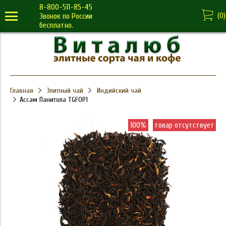
8-800-511-85-45
(
0
)
Звонок по России
бесплатно.
Главная
Элитный чай
Индийский чай
Ассам Панитола TGFOP1
100%
товар отсутствует