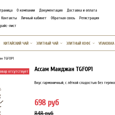
страница
О компании
Документация
Доставка и оплата
Контакты
Личный кабинет
Обратная связь
Регистрация
прайс-лист
КИТАЙСКИЙ ЧАЙ
ЭЛИТНЫЙ ЧАЙ
ЭЛИТНЫЙ КОФЕ
УПАКОВКА
н TGFOP1
Ассам Маиджан TGFOP1
овар отсутствует
Вкус гармоничный, с лёгкой сладостью без терпк
698 руб
848 руб