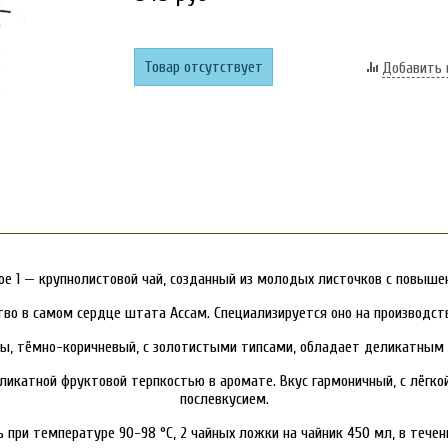
Товар отсутствует
Добавить 
ekoe 1 — крупнолистовой чай, созданный из молодых листочков с повыш
о в самом сердце штата Ассам. Специализируется оно на производств
ны, тёмно-коричневый, с золотистыми типсами, обладает деликатны
деликатной фруктовой терпкостью в аромате. Вкус гармоничный, с лёгк
послевкусием.
 при температуре 90-98 °C, 2 чайных ложки на чайник 450 мл, в течен