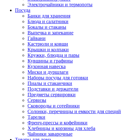
Электрочайники и термопоты
Посуда
Банки для хранения
Блюда и салатники
Бокалы и стаканы
Выпечка и запекание
Гайвани
Кастрюли и ковши
Крышки и колпаки
Кружки, блюдца и пары
Кувшины и графины
Кухонная навеска
Миски и дуршлаги
Наборы посуды для готовки
Пиалы и стаканчики
Подставки и держатели
Предметы сервировки
Сервизы
Сковороды и сотейники
Солонки, перечницы и емкости для специй
Тарелки
Френч-прессы и кофейники
Хлебницы и корзины для хлеба
Чайники заварочные
Товары для дома