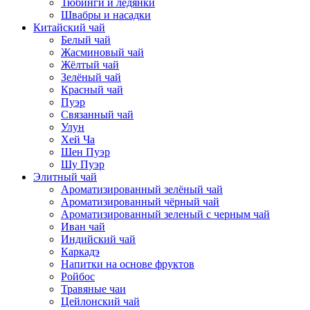
Тюбинги и ледянки
Швабры и насадки
Китайский чай
Белый чай
Жасминовый чай
Жёлтый чай
Зелёный чай
Красный чай
Пуэр
Связанный чай
Улун
Хей Ча
Шен Пуэр
Шу Пуэр
Элитный чай
Ароматизированный зелёный чай
Ароматизированный чёрный чай
Ароматизированный зеленый с черным чай
Иван чай
Индийский чай
Каркадэ
Напитки на основе фруктов
Ройбос
Травяные чаи
Цейлонский чай