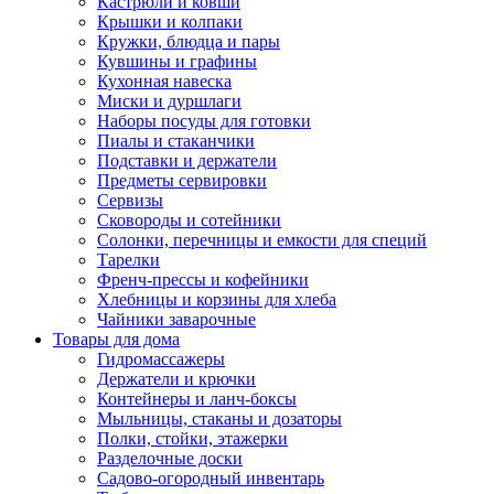
Кастрюли и ковши
Крышки и колпаки
Кружки, блюдца и пары
Кувшины и графины
Кухонная навеска
Миски и дуршлаги
Наборы посуды для готовки
Пиалы и стаканчики
Подставки и держатели
Предметы сервировки
Сервизы
Сковороды и сотейники
Солонки, перечницы и емкости для специй
Тарелки
Френч-прессы и кофейники
Хлебницы и корзины для хлеба
Чайники заварочные
Товары для дома
Гидромассажеры
Держатели и крючки
Контейнеры и ланч-боксы
Мыльницы, стаканы и дозаторы
Полки, стойки, этажерки
Разделочные доски
Садово-огородный инвентарь