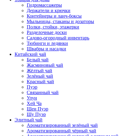
Гидромассажеры
Держатели и крючки
Контейнеры и ланч-боксы
Мыльницы, стаканы и дозаторы
Полки, стойки, этажерки
Разделочные доски
Садово-огородный инвентарь
Тюбинги и ледянки
Швабры и насадки
Китайский чай
Белый чай
Жасминовый чай
Жёлтый чай
Зелёный чай
Красный чай
Пуэр
Связанный чай
Улун
Хей Ча
Шен Пуэр
Шу Пуэр
Элитный чай
Ароматизированный зелёный чай
Ароматизированный чёрный чай