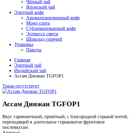
Чёрный чай
Японский чай
Элитный кофе
Ароматизированный кофе
Моно сорта
Сублимированный кофе
Эспрессо смеси
Шоколад горячий
Упаковка
Пакеты
Главная
Элитный чай
Индийский чай
Ассам Динжан TGFOP1
Товар отсутствует
Ассам Динжан TGFOP1
Вкус гармоничный, приятный, с благородной горькой нотой,
переходящей в длительное горьковатое фруктовое
послевкусие.
Артикул