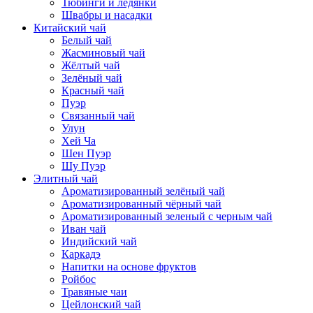
Тюбинги и ледянки
Швабры и насадки
Китайский чай
Белый чай
Жасминовый чай
Жёлтый чай
Зелёный чай
Красный чай
Пуэр
Связанный чай
Улун
Хей Ча
Шен Пуэр
Шу Пуэр
Элитный чай
Ароматизированный зелёный чай
Ароматизированный чёрный чай
Ароматизированный зеленый с черным чай
Иван чай
Индийский чай
Каркадэ
Напитки на основе фруктов
Ройбос
Травяные чаи
Цейлонский чай