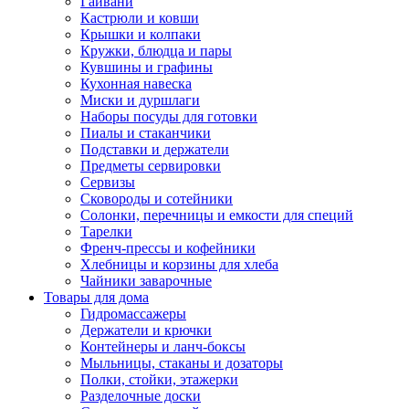
Гайвани
Кастрюли и ковши
Крышки и колпаки
Кружки, блюдца и пары
Кувшины и графины
Кухонная навеска
Миски и дуршлаги
Наборы посуды для готовки
Пиалы и стаканчики
Подставки и держатели
Предметы сервировки
Сервизы
Сковороды и сотейники
Солонки, перечницы и емкости для специй
Тарелки
Френч-прессы и кофейники
Хлебницы и корзины для хлеба
Чайники заварочные
Товары для дома
Гидромассажеры
Держатели и крючки
Контейнеры и ланч-боксы
Мыльницы, стаканы и дозаторы
Полки, стойки, этажерки
Разделочные доски