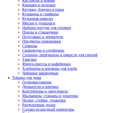
Кастрюли и ковши
Крышки и колпаки
Кружки, блюдца и пары
Кувшины и графины
Кухонная навеска
Миски и дуршлаги
Наборы посуды для готовки
Пиалы и стаканчики
Подставки и держатели
Предметы сервировки
Сервизы
Сковороды и сотейники
Солонки, перечницы и емкости для специй
Тарелки
Френч-прессы и кофейники
Хлебницы и корзины для хлеба
Чайники заварочные
Товары для дома
Гидромассажеры
Держатели и крючки
Контейнеры и ланч-боксы
Мыльницы, стаканы и дозаторы
Полки, стойки, этажерки
Разделочные доски
Садово-огородный инвентарь