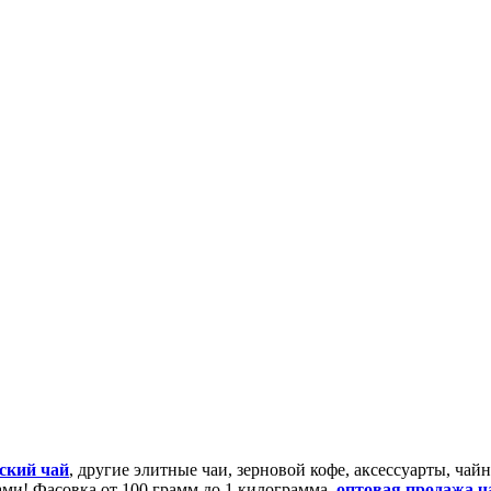
ский чай
, другие элитные чаи, зерновой кофе, аксессуарты, ча
сами! Фасовка от 100 грамм до 1 килограмма,
оптовая продажа ч