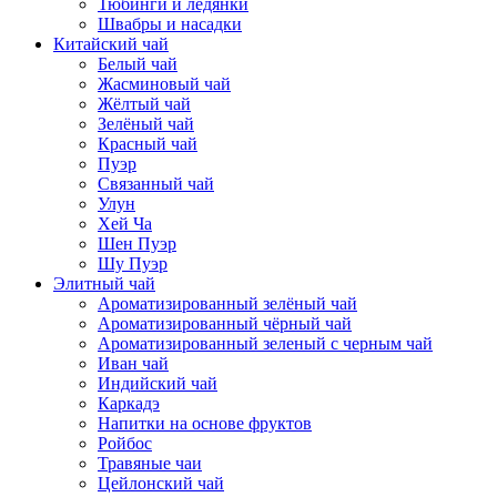
Тюбинги и ледянки
Швабры и насадки
Китайский чай
Белый чай
Жасминовый чай
Жёлтый чай
Зелёный чай
Красный чай
Пуэр
Связанный чай
Улун
Хей Ча
Шен Пуэр
Шу Пуэр
Элитный чай
Ароматизированный зелёный чай
Ароматизированный чёрный чай
Ароматизированный зеленый с черным чай
Иван чай
Индийский чай
Каркадэ
Напитки на основе фруктов
Ройбос
Травяные чаи
Цейлонский чай