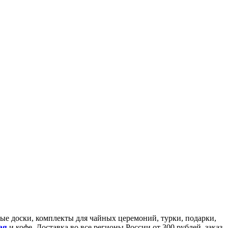
йные доски, комплекты для чайных церемоний, турки, подарки,
ая
и кофе. Доставка во все регионы России от 300 рублей, заказ