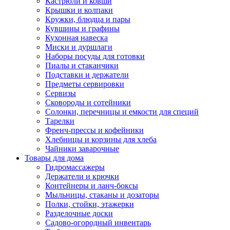
Кастрюли и ковши
Крышки и колпаки
Кружки, блюдца и пары
Кувшины и графины
Кухонная навеска
Миски и дуршлаги
Наборы посуды для готовки
Пиалы и стаканчики
Подставки и держатели
Предметы сервировки
Сервизы
Сковороды и сотейники
Солонки, перечницы и емкости для специй
Тарелки
Френч-прессы и кофейники
Хлебницы и корзины для хлеба
Чайники заварочные
Товары для дома
Гидромассажеры
Держатели и крючки
Контейнеры и ланч-боксы
Мыльницы, стаканы и дозаторы
Полки, стойки, этажерки
Разделочные доски
Садово-огородный инвентарь