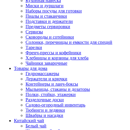
Кухонная навеска
Миски и дуршлаги
Наборы посуды для готовки
Пиалы и стаканчики
Подставки и держатели
Предметы сервировки
Сервизы
Сковороды и сотейники
Солонки, перечницы и емкости для специй
Тарелки
Френч-прессы и кофейники
Хлебницы и корзины для хлеба
Чайники заварочные
Товары для дома
Гидромассажеры
Держатели и крючки
Контейнеры и ланч-боксы
Мыльницы, стаканы и дозаторы
Полки, стойки, этажерки
Разделочные доски
Садово-огородный инвентарь
Тюбинги и ледянки
Швабры и насадки
Китайский чай
Белый чай