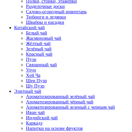
Полки, стойки, этажерки
Разделочные доски
Садово-огородный инвентарь
Тюбинги и ледянки
Швабры и насадки
Китайский чай
Белый чай
Жасминовый чай
Жёлтый чай
Зелёный чай
Красный чай
Пуэр
Связанный чай
Улун
Хей Ча
Шен Пуэр
Шу Пуэр
Элитный чай
Ароматизированный зелёный чай
Ароматизированный чёрный чай
Ароматизированный зеленый с черным чай
Иван чай
Индийский чай
Каркадэ
Напитки на основе фруктов