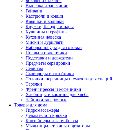
Бокалы и стаканы
Выпечка и запекание
Гайвани
Кастрюли и ковши
Крышки и колпаки
Кружки, блюдца и пары
Кувшины и графины
Кухонная навеска
Миски и дуршлаги
Наборы посуды для готовки
Пиалы и стаканчики
Подставки и держатели
Предметы сервировки
Сервизы
Сковороды и сотейники
Солонки, перечницы и емкости для специй
Тарелки
Френч-прессы и кофейники
Хлебницы и корзины для хлеба
Чайники заварочные
Товары для дома
Гидромассажеры
Держатели и крючки
Контейнеры и ланч-боксы
Мыльницы, стаканы и дозаторы