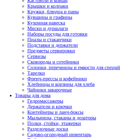
Кастрюли и ковши
Крышки и колпаки
Кружки, блюдца и пары
Кувшины и графины
Кухонная навеска
Миски и дуршлаги
Наборы посуды для готовки
Пиалы и стаканчики
Подставки и держатели
Предметы сервировки
Сервизы
Сковороды и сотейники
Солонки, перечницы и емкости для специй
Тарелки
Френч-прессы и кофейники
Хлебницы и корзины для хлеба
Чайники заварочные
Товары для дома
Гидромассажеры
Держатели и крючки
Контейнеры и ланч-боксы
Мыльницы, стаканы и дозаторы
Полки, стойки, этажерки
Разделочные доски
Садово-огородный инвентарь