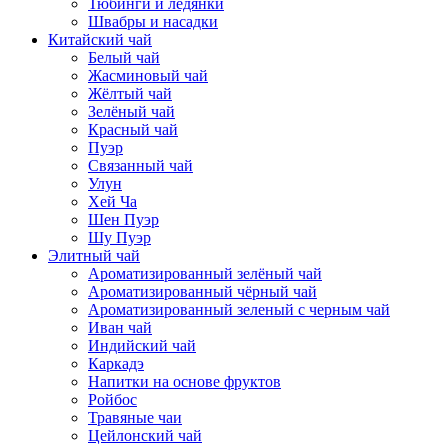
Тюбинги и ледянки
Швабры и насадки
Китайский чай
Белый чай
Жасминовый чай
Жёлтый чай
Зелёный чай
Красный чай
Пуэр
Связанный чай
Улун
Хей Ча
Шен Пуэр
Шу Пуэр
Элитный чай
Ароматизированный зелёный чай
Ароматизированный чёрный чай
Ароматизированный зеленый с черным чай
Иван чай
Индийский чай
Каркадэ
Напитки на основе фруктов
Ройбос
Травяные чаи
Цейлонский чай