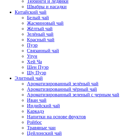
Тюбинги и ледянки
Швабры и насадки
Китайский чай
Белый чай
Жасминовый чай
Жёлтый чай
Зелёный чай
Красный чай
Пуэр
Связанный чай
Улун
Хей Ча
Шен Пуэр
Шу Пуэр
Элитный чай
Ароматизированный зелёный чай
Ароматизированный чёрный чай
Ароматизированный зеленый с черным чай
Иван чай
Индийский чай
Каркадэ
Напитки на основе фруктов
Ройбос
Травяные чаи
Цейлонский чай