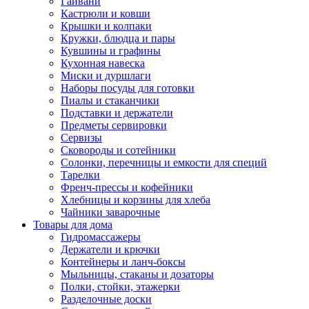
Гайвани
Кастрюли и ковши
Крышки и колпаки
Кружки, блюдца и пары
Кувшины и графины
Кухонная навеска
Миски и дуршлаги
Наборы посуды для готовки
Пиалы и стаканчики
Подставки и держатели
Предметы сервировки
Сервизы
Сковороды и сотейники
Солонки, перечницы и емкости для специй
Тарелки
Френч-прессы и кофейники
Хлебницы и корзины для хлеба
Чайники заварочные
Товары для дома
Гидромассажеры
Держатели и крючки
Контейнеры и ланч-боксы
Мыльницы, стаканы и дозаторы
Полки, стойки, этажерки
Разделочные доски