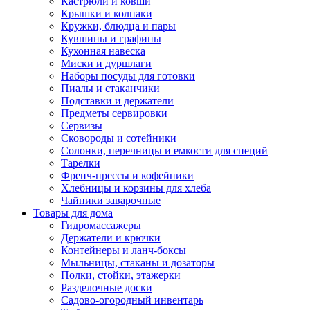
Кастрюли и ковши
Крышки и колпаки
Кружки, блюдца и пары
Кувшины и графины
Кухонная навеска
Миски и дуршлаги
Наборы посуды для готовки
Пиалы и стаканчики
Подставки и держатели
Предметы сервировки
Сервизы
Сковороды и сотейники
Солонки, перечницы и емкости для специй
Тарелки
Френч-прессы и кофейники
Хлебницы и корзины для хлеба
Чайники заварочные
Товары для дома
Гидромассажеры
Держатели и крючки
Контейнеры и ланч-боксы
Мыльницы, стаканы и дозаторы
Полки, стойки, этажерки
Разделочные доски
Садово-огородный инвентарь