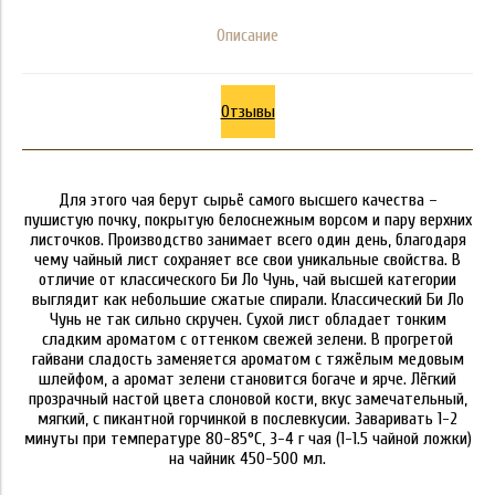
Описание
Отзывы
Для этого чая берут сырьё самого высшего качества –
пушистую почку, покрытую белоснежным ворсом и пару верхних
листочков. Производство занимает всего один день, благодаря
чему чайный лист сохраняет все свои уникальные свойства. В
отличие от классического Би Ло Чунь, чай высшей категории
выглядит как небольшие сжатые спирали. Классический Би Ло
Чунь не так сильно скручен. Сухой лист обладает тонким
сладким ароматом с оттенком свежей зелени. В прогретой
гайвани сладость заменяется ароматом с тяжёлым медовым
шлейфом, а аромат зелени становится богаче и ярче. Лёгкий
прозрачный настой цвета слоновой кости, вкус замечательный,
мягкий, с пикантной горчинкой в послевкусии. Заваривать 1-2
минуты при температуре 80-85°C, 3-4 г чая (1-1.5 чайной ложки)
на чайник 450-500 мл.